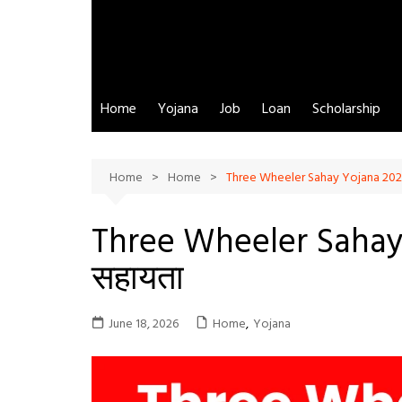
Home
Yojana
Job
Loan
Scholarship
Home
Home
Three Wheeler Sahay Yojana 2026 Gu
Three Wheeler Sahay Y
सहायता
June 18, 2026
Home
,
Yojana