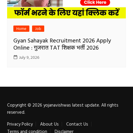
Home
Job
Gyan Sahayak Recruitment 2026 Apply
Online : गुजरात TAT शिक्षक भर्ती 2026
July 9, 2026
Copyright © 2026 yojanavishwas latest update. All rights
reserved.
Privacy Policy
About Us
Contact Us
Terms and condition
Disclaimer